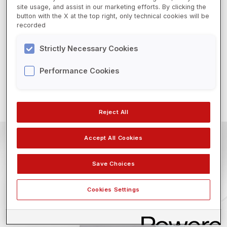
eletromagnética.
Equipamentos
site usage, and assist in our marketing efforts. By clicking the
Calibração externa.
button with the X at the top right, only technical cookies will be
EPIs e Suprimentos
recorded
Display LCD retroiluminado com regulagem de
Livros
contraste.
Strictly Necessary Cookies
Capa de proteção.
Serviços
Performance Cookies
Nosso Laboratório
Solicitar um orçamento (WhatsApp)
Serviços de Controle de Qualidade
Reject All
Laudos de Análise
Accept All Cookies
Academy
Video Platform
Save Choices
Formulary
Cookies Settings
Carreiras
Vagas