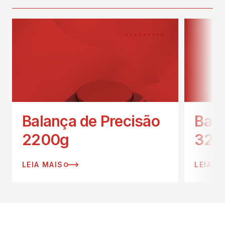
Balança de Precisão
Bala
2200g
320
LEIA MAIS
LEIA M