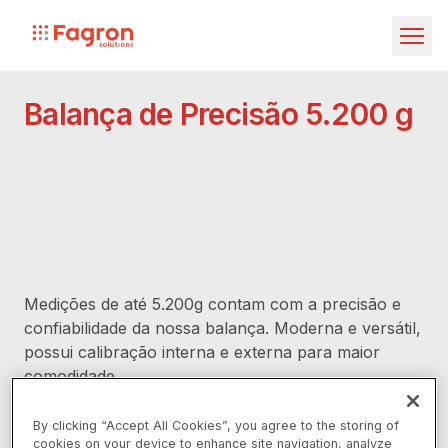
Pular para o conteúdo principal
Fagron
Investors
Balança de Precisão 5.200 g
Fagron
Fagron Solutions
Fagron Global
Medições de até 5.200g contam com a precisão e
confiabilidade da nossa balança. Moderna e versátil,
Documentação
possui calibração interna e externa para maior
comodidade.
Produtos
Sistema de pesagem por restauração de força
Embalagens
By clicking “Accept All Cookies”, you agree to the storing of
cookies on your device to enhance site navigation, analyze