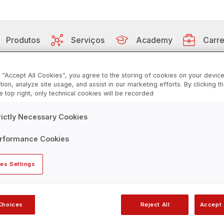
Produtos
Serviços
Academy
Carre
g “Accept All Cookies”, you agree to the storing of cookies on your devic
ation, analyze site usage, and assist in our marketing efforts. By clicking t
he top right, only technical cookies will be recorded
Fagron Solutions
Embalagens
Nosso Laboratório
Video Platform
Vagas
rictly Necessary Cookies
Fagron Global
Equipamentos
Serviços de Controle de Qual
Formulary
Documentação
EPIs e Suprimentos
Laudos de Análise
rformance Cookies
Livros
es Settings
Choices
Reject All
Accept 