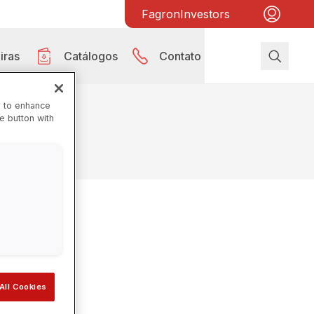
Fagron
Investors
iras
Catálogos
Contato
e to enhance
he button with
idade
All Cookies