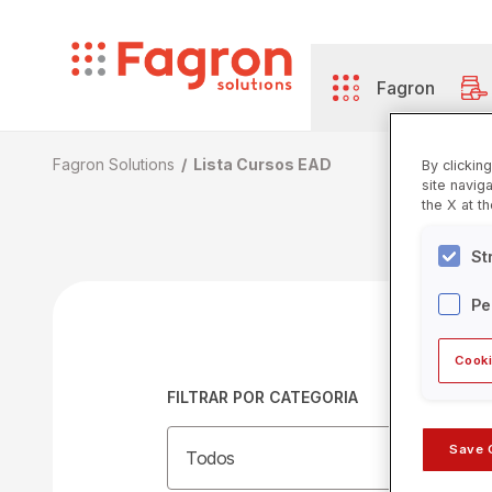
Pular para o conteúdo principal
Fagron
Fagron Solutions
Lista Cursos EAD
By clickin
site navig
Fagron
Produtos
Serviços
Academy
Carreiras
the X at t
St
Pe
Cooki
FILTRAR POR CATEGORIA
Save 