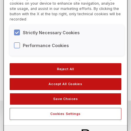
Sistema de pesagem por restauração de força
Equipamentos
cookies on your device to enhance site navigation, analyze
eletromagnética.
site usage, and assist in our marketing efforts. By clicking the
EPIs e Suprimentos
button with the X at the top right, only technical cookies will be
Calibração automática por peso interno.
recorded
Livros
Display LCD retroiluminado e com regulagem de
contraste.
Strictly Necessary Cookies
Serviços
Ampla capela de vidro com 3 portas deslizantes
Performance Cookies
Nosso Laboratório
para facilitar o acesso aos itens que estão
sendo pesados.
Serviços de Controle de Qualidade
Capa de proteção.
Laudos de Análise
Reject All
Academy
Solicitar um orçamento (WhatsApp)
Accept All Cookies
Video Platform
Save Choices
Formulary
Cookies Settings
Carreiras
Vagas