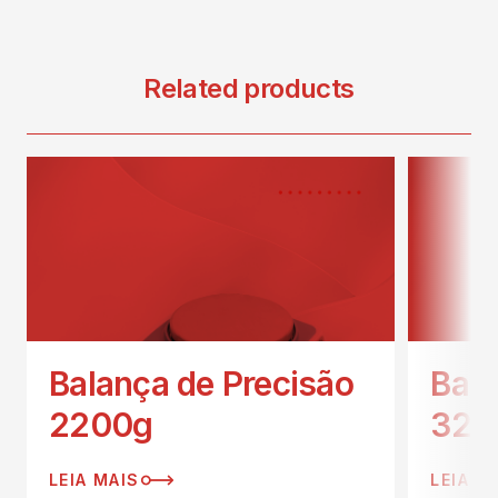
Related products
Balança de Precisão
Bala
2200g
320
LEIA MAIS
LEIA M