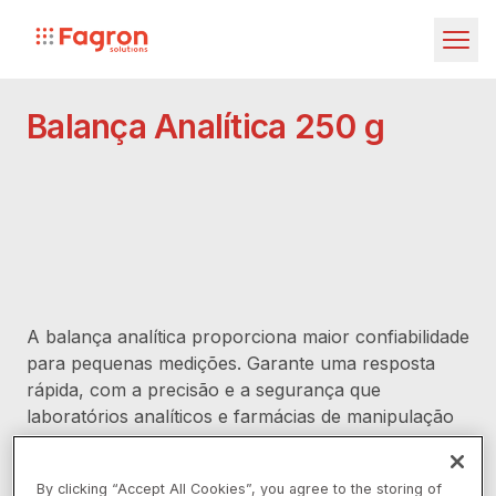
Pular para o conteúdo principal
Fagron
Investors
Balança Analítica 250 g
Fagron
Fagron Solutions
Fagron Global
A balança analítica proporciona maior confiabilidade
para pequenas medições. Garante uma resposta
Documentação
rápida, com a precisão e a segurança que
laboratórios analíticos e farmácias de manipulação
Produtos
exigem.
Embalagens
By clicking “Accept All Cookies”, you agree to the storing of